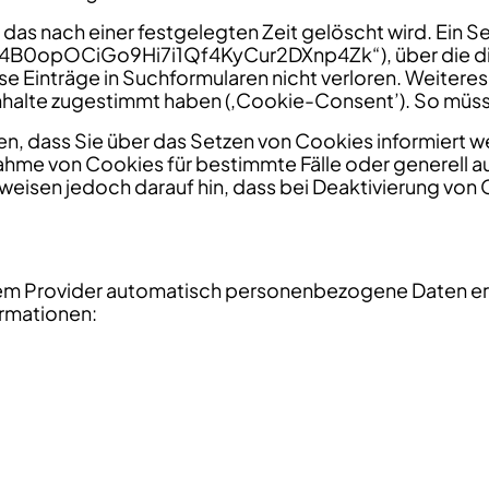
das nach einer festgelegten Zeit gelöscht wird. Ein Se
B0opOCiGo9Hi7i1Qf4KyCur2DXnp4Zk“), über die die W
inträge in Suchformularen nicht verloren. Weiteres Coo
nhalte zugestimmt haben (‚Cookie-Consent’). So müsse
len, dass Sie über das Setzen von Cookies informiert w
ahme von Cookies für bestimmte Fälle oder generell 
weisen jedoch darauf hin, dass bei Deaktivierung von 
rem Provider automatisch personenbezogene Daten e
ormationen: