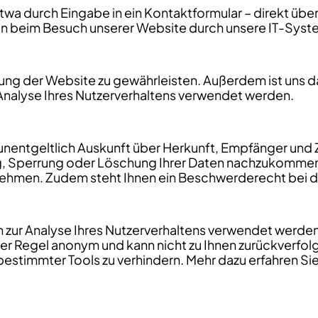
 etwa durch Eingabe in ein Kontaktformular – direkt üb
en beim Besuch unserer Website durch unsere IT-Sys
lung der Website zu gewährleisten. Außerdem ist uns d
alyse Ihres Nutzerverhaltens verwendet werden.
it unentgeltlich Auskunft über Herkunft, Empfänger 
g, Sperrung oder Löschung Ihrer Daten nachzukommen. 
ehmen. Zudem steht Ihnen ein Beschwerderecht bei de
 zur Analyse Ihres Nutzerverhaltens verwendet werden
er Regel anonym und kann nicht zu Ihnen zurückverfolg
estimmter Tools zu verhindern. Mehr dazu erfahren Si