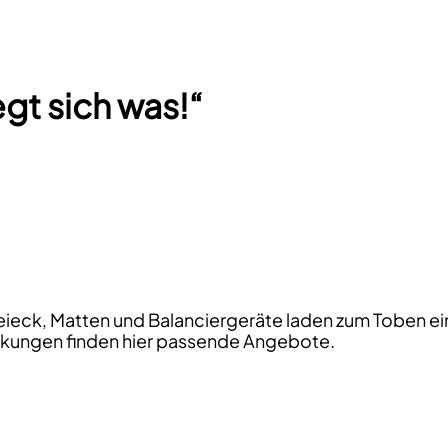
t sich was!“
eieck, Matten und Balanciergeräte laden zum Toben ei
nkungen finden hier passende Angebote.